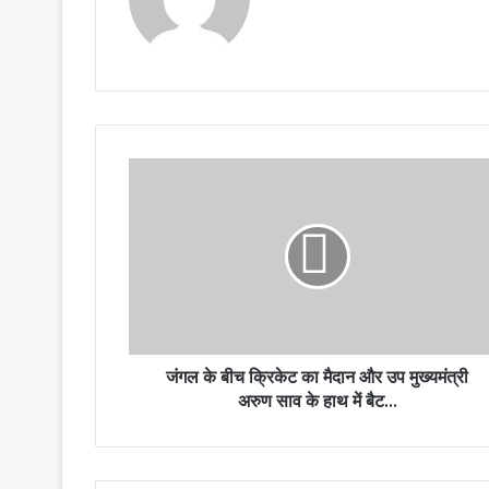
जंगल
के
बीच
क्रिकेट
का
मैदान
और
उप
मुख्यमंत्री
अरुण
जंगल के बीच क्रिकेट का मैदान और उप मुख्यमंत्री
साव
अरुण साव के हाथ में बैट…
के
हाथ
में