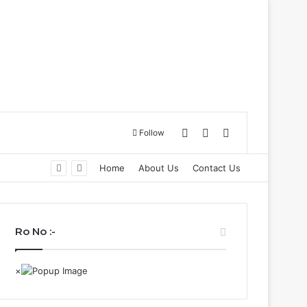
Log In
Sidebar
Search for
Follow
 छत्तीसगढ़….
Home
About Us
Contact Us
Ro No :-