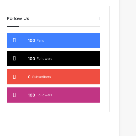
Follow Us
100
Fans
100
Followers
0
Subscribers
100
Followers