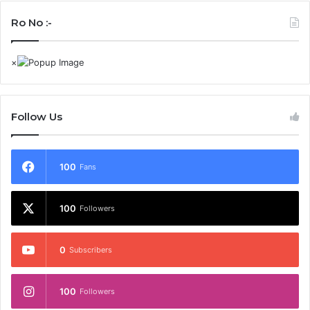
Ro No :-
Follow Us
100
Fans
100
Followers
0
Subscribers
100
Followers