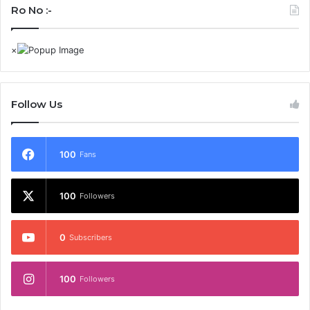
Ro No :-
Follow Us
100
Fans
100
Followers
0
Subscribers
100
Followers