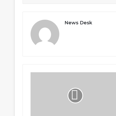
News Desk
26/11
के
अनसुने
नायकों
को
सलाम
:
मुख्यमंत्री