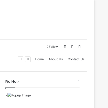
Log In
Sidebar
Search for
Follow
Home
About Us
Contact Us
Ro No :-