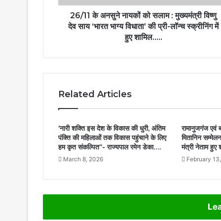
विष्णु
देव
26/11 के अनसुने नायकों को सलाम : मुख्यमंत्री विष्णु
साय
देव साय ‘भारत भाग्य विधाता’ की प्री-लॉन्च स्क्रीनिंग में
‘भारत
हुए शामिल…..
भाग्य
विधाता’
की
प्री-
लॉन्च
Related Articles
स्क्रीनिंग
में
हुए
‘नारी शक्ति इस देश के विकास की धुरी, अंतिम
रामानुजगंज एवं ब
शामिल…..
पंक्ति की महिलाओं तक विकास पहुंचाने के लिए
मितानिन सम्मेल
हम कृत संकल्पित‘‘- राज्यपाल रमेन डेका….
मंत्री नेताम हु
March 8, 2026
February 13
Lea