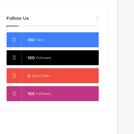
Follow Us
100
Fans
100
Followers
0
Subscribers
100
Followers