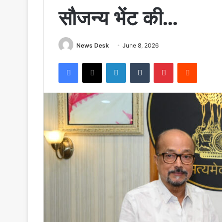
सौजन्य भेंट की…
News Desk
June 8, 2026
Facebook
X
LinkedIn
Tumblr
Pinterest
Reddit