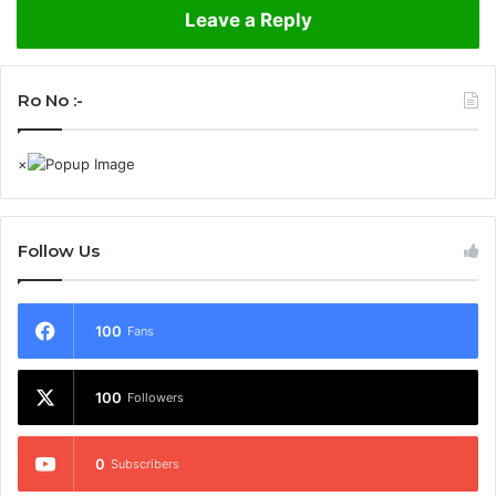
Leave a Reply
Ro No :-
Follow Us
100
Fans
100
Followers
0
Subscribers