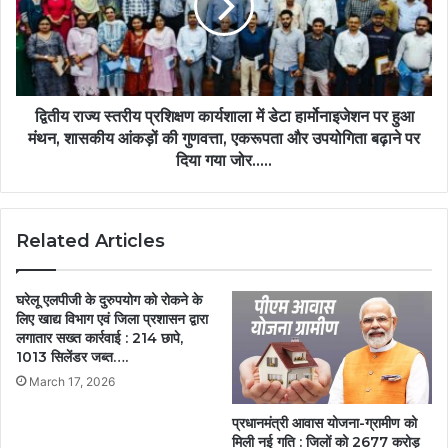
कार्यशाला
में
डेटा
हार्मोनाइजेशन
पर
हुआ
द्वितीय राज्य स्तरीय प्रशिक्षण कार्यशाला में डेटा हार्मोनाइजेशन पर हुआ
मंथन,
मंथन, शासकीय आंकड़ों की गुणवत्ता, एकरूपता और उपयोगिता बढ़ाने पर
शासकीय
दिया गया जोर…..
आंकड़ों
की
गुणवत्ता,
Related Articles
एकरूपता
और
उपयोगिता
घरेलू एलपीजी के दुरुपयोग को रोकने के
बढ़ाने
लिए खाद्य विभाग एवं जिला प्रशासन द्वारा
पर
लगातार सख्त कार्रवाई : 214 छापे,
दिया
1013 सिलेंडर जब्त….
गया
March 17, 2026
जोर…..
प्रधानमंत्री आवास योजना-ग्रामीण को
मिली नई गति : जिलों को 2677 करोड़