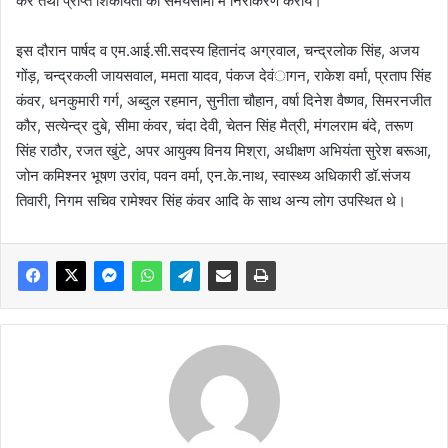
करें तथा प्राप्त शिकायतों का समयसीमा में निराकरण करायें।
इस दौरान पार्षद व एम.आई.सी.सदस्य हितानंद अग्रवाल, चन्द्रलोक सिंह, अजय
गोंड़, चन्द्रकली जायसवाल, ममता यादव, पंकज देवंागन, राकेश वर्मा, प्रताप सिंह
कंवर, धनकुमारी गर्ग, अब्दुल रहमान, सुनीता चौहान, वर्षा दिनेश वैष्णव, सिमरनजीत
कौर, सत्येन्द्र दुबे, सीमा कंवर, चंदा देवी, चेतन सिंह मैत्री, मंगलराम बंदे, तरूण
सिंह राठौर, रजत खुंटे, अपर आयुक्य विनय मिश्रा, अधीक्षण अभियंता सुरेश बरूआ,
जोन कमिश्नर भूषण उरांव, पवन वर्मा, एन.के.नाथ, स्वास्थ्य अधिकारी डॉ.संजय
तिवारी, निगम सचिव रामेश्वर सिंह कंवर आदि के साथ अन्य लोग उपस्थित थे।