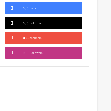
100
Fans
100
Followers
0
Subscribers
100
Followers