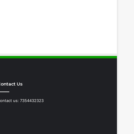
ontact Us
ontact us: 7354432323