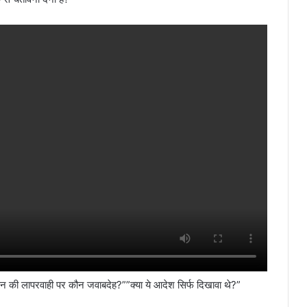
की लापरवाही पर कौन जवाबदेह?””क्या ये आदेश सिर्फ दिखावा थे?”