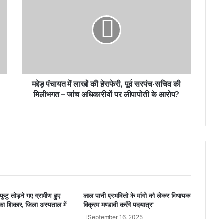
पंचायत
में
लाखों
की
हेराफेरी,
पूर्व
सरपंच-
सचिव
की
मद्देड़ पंचायत में लाखों की हेराफेरी, पूर्व सरपंच-सचिव की
मिलीभगत
मिलीभगत – जांच अधिकारीयों पर लीपापोती के आरोप?
–
जांच
अधिकारीयों
पर
लीपापोती
के
आरोप?
फुटु तोड़ने गए ग्रामीण हुए
लाल पानी प्रभवितो के मांगो को लेकर विधायक
का शिकार, जिला अस्पताल में
विक्रम मण्डावी करँगे पदयात्रा
September 16, 2025