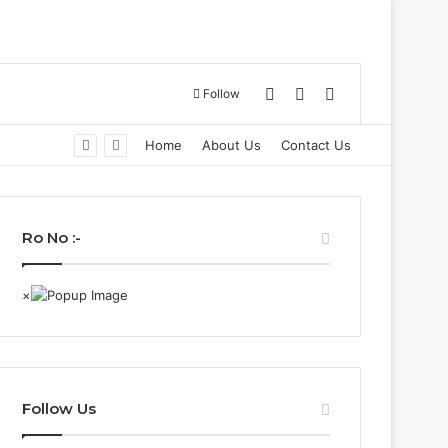
Log In
Sidebar
Search for
Follow
बाढ़ नियंत्रण की तैयारियों को लेकर राष्ट्रीय आपदा प्रबंधन प्राधिकरण द्वारा बाढ़ नियंत्रण को लेकर कान्फ्रेंस, प्रदेश में 18 अगस्त को टेबल टॉप और 20 अगस्त को होगी मॉक एक्सरसाइज….
Home
About Us
Contact Us
Ro No :-
Follow Us