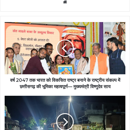
Website
वर्ष
2047
तक
भारत
को
विकसित
राष्ट्र
बनाने
के
राष्ट्रीय
वर्ष 2047 तक भारत को विकसित राष्ट्र बनाने के राष्ट्रीय संकल्प में
संकल्प
छत्तीसगढ़ की भूमिका महत्वपूर्ण— मुख्यमंत्री विष्णुदेव साय
में
छत्तीसगढ़
सड़कें
की
बनीं
भूमिका
गोशाला,
महत्वपूर्ण
आदेश
—
बने
मुख्यमंत्री
मज़ाक