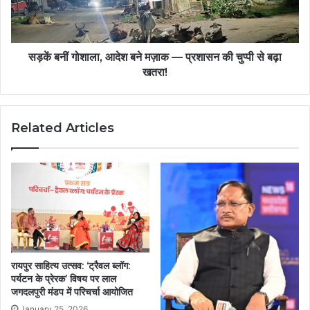
विष्णुदेव
—
साय
प्रशासन
की
चुप्पी
सड़कें बनीं गोशाला, आदेश बने मज़ाक — प्रशासन की चुप्पी से बढ़ा
से
खतरा!
बढ़ा
खतरा!
Related Articles
रायपुर साहित्य उत्सव: ‘ट्रैवल ब्लॉग:
पर्यटन के प्रेरक’ विषय पर लाल
जगदलपुरी मंडप में परिचर्चा आयोजित
January 25, 2026