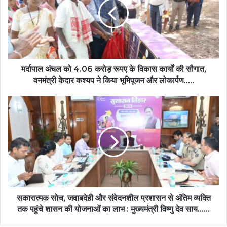
4.06
करोड़
रूपए
के
विकास
कार्यों
की
मर्दापाल अंचल को 4.06 करोड़ रूपए के विकास कार्यों की सौगात,
सौगात,
वनमंत्री केदार कश्यप ने किया भूमिपूजन और लोकार्पण…..
वनमंत्री
केदार
सकारात्मक
कश्यप
सोच,
ने
जवाबदेही
किया
और
भूमिपूजन
संवेदनशील
और
प्रशासन
लोकार्पण…..
से
अंतिम
व्यक्ति
तक
सकारात्मक सोच, जवाबदेही और संवेदनशील प्रशासन से अंतिम व्यक्ति
पहुंचे
तक पहुंचे शासन की योजनाओं का लाभ : मुख्यमंत्री विष्णु देव साय……
शासन