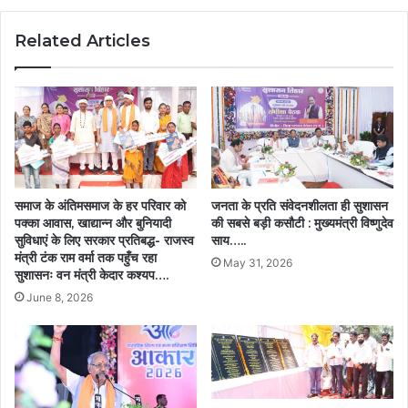
की
योजनाओं
Related Articles
का
लाभ
:
मुख्यमंत्री
विष्णु
देव
साय……
समाज के अंतिमसमाज के हर परिवार को
जनता के प्रति संवेदनशीलता ही सुशासन
पक्का आवास, खाद्यान्न और बुनियादी
की सबसे बड़ी कसौटी : मुख्यमंत्री विष्णुदेव
सुविधाएं के लिए सरकार प्रतिबद्ध- राजस्व
साय…..
मंत्री टंक राम वर्मा तक पहुँच रहा
May 31, 2026
सुशासनः वन मंत्री केदार कश्यप….
June 8, 2026