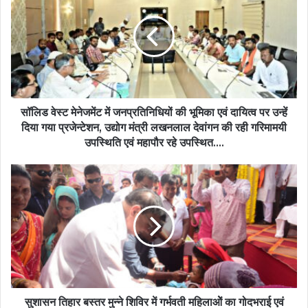
मेनेजमेंट
में
जनप्रतिनिधियों
की
भूमिका
एवं
दायित्व
पर
सॉलिड वेस्ट मेनेजमेंट में जनप्रतिनिधियों की भूमिका एवं दायित्व पर उन्हें
उन्हें
दिया गया प्रजेन्टेशन, उद्योग मंत्री लखनलाल देवांगन की रही गरिमामयी
दिया
उपस्थिति एवं महापौर रहे उपस्थित….
गया
प्रजेन्टेशन,
सुशासन
उद्योग
तिहार
मंत्री
बस्तर
लखनलाल
मुन्ने
देवांगन
शिविर
की
में
रही
गर्भवती
गरिमामयी
महिलाओें
उपस्थिति
का
एवं
गोदभराई
सुशासन तिहार बस्तर मुन्ने शिविर में गर्भवती महिलाओें का गोदभराई एवं