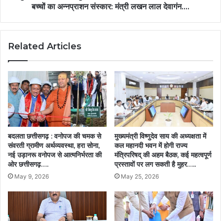
महापौर
एवं
बच्चों का अन्नप्राशन संस्कार: मंत्री लखन लाल देवागंन….
रहे
बच्चों
उपस्थित….
का
अन्नप्राशन
Related Articles
संस्कार:
मंत्री
लखन
लाल
देवागंन….
बदलता छत्तीसगढ़ : वनोपज की चमक से
मुख्यमंत्री विष्णुदेव साय की अध्यक्षता में
संवरती ग्रामीण अर्थव्यवस्था, हरा सोना,
कल महानदी भवन में होगी राज्य
नई उड़ानरू वनोपज से आत्मनिर्भरता की
मंत्रिपरिषद् की अहम बैठक, कई महत्वपूर्ण
ओर छत्तीसगढ़….
प्रस्तावों पर लग सकती है मुहर…..
May 9, 2026
May 25, 2026