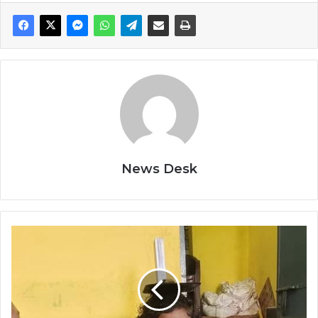
News Desk
हमर
स्वस्थ
लइका
कार्यक्रम
से
16