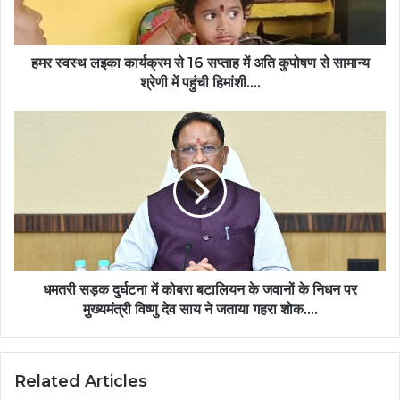
सप्ताह
में
अति
कुपोषण
हमर स्वस्थ लइका कार्यक्रम से 16 सप्ताह में अति कुपोषण से सामान्य
से
श्रेणी में पहुंची हिमांशी….
सामान्य
श्रेणी
धमतरी
में
सड़क
पहुंची
दुर्घटना
हिमांशी….
में
कोबरा
बटालियन
के
जवानों
के
निधन
धमतरी सड़क दुर्घटना में कोबरा बटालियन के जवानों के निधन पर
पर
मुख्यमंत्री विष्णु देव साय ने जताया गहरा शोक….
मुख्यमंत्री
विष्णु
देव
Related Articles
साय