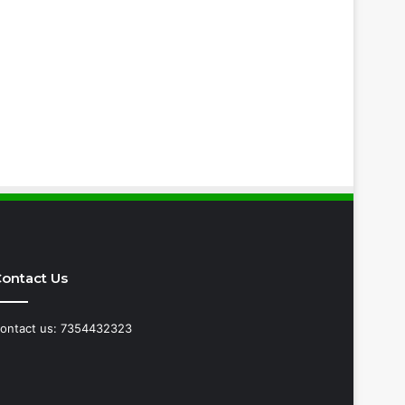
ontact Us
ontact us: 7354432323