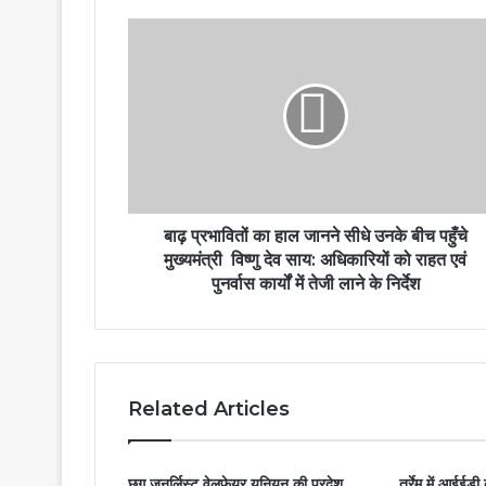
बाढ़
प्रभावितों
का
हाल
जानने
सीधे
उनके
बीच
पहुँचे
मुख्यमंत्री
बाढ़ प्रभावितों का हाल जानने सीधे उनके बीच पहुँचे
विष्णु
मुख्यमंत्री विष्णु देव साय: अधिकारियों को राहत एवं
देव
पुनर्वास कार्यों में तेजी लाने के निर्देश
साय:
अधिकारियों
को
राहत
एवं
Related Articles
पुनर्वास
कार्यों
में
छग जनर्लिस्ट वेलफेयर यूनियन की प्रदेश
तर्रेम में आईईडी
तेजी