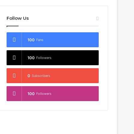
Follow Us
100
Fans
100
Followers
0
Subscribers
100
Followers