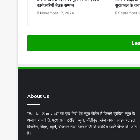
कार्यकारिणी बैठक सम्पन्न
सुरक्षाबल के ज
लाने
के
November 17, 2024
September 2
निर्देश
Lea
About Us
“Bastar Samvad” यह एक हिंदी वेब न्यूज़ पोर्टल है जिसमें ब्रेकिंग न्यूज़ के
अलावा राजनीति, प्रशासन, ट्रेंडिंग न्यूज, बॉलीवुड, खेल जगत, लाइफस्टाइल,
बिजनेस, सेहत, ब्यूटी, रोजगार तथा टेक्नोलॉजी से संबंधित खबरें पोस्ट की जाती
है।